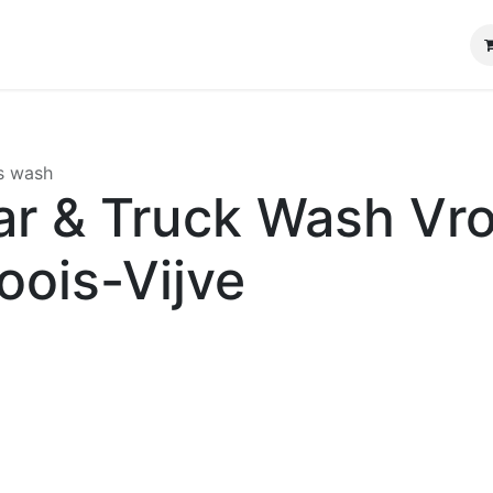
s wash
ar & Truck Wash Vro
oois-Vijve