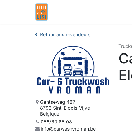
Accueil
Partenaires
Retour aux revendeurs
Truck
C
El
Gentseweg 487
8793 Sint-Eloois-Vijve
Belgique
056/60 85 08
info@carwashvroman.be