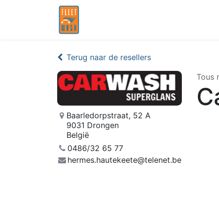
Home
Partners
Terug naar de resellers
Tous 
C
Baarledorpstraat, 52 A
9031 Drongen
België
0486/32 65 77
hermes.hautekeete@telenet.be